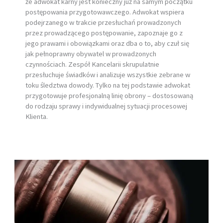
że adwokat karny jest konieczny już na samym początku
postępowania przygotowawczego. Adwokat wspiera
podejrzanego w trakcie przesłuchań prowadzonych
przez prowadzącego postępowanie, zapoznaje go z
jego prawami i obowiązkami oraz dba o to, aby czuł się
jak pełnoprawny obywatel w prowadzonych
czynnościach. Zespół Kancelarii skrupulatnie
przesłuchuje świadków i analizuje wszystkie zebrane w
toku śledztwa dowody. Tylko na tej podstawie adwokat
przygotowuje profesjonalną linię obrony – dostosowaną
do rodzaju sprawy i indywidualnej sytuacji procesowej
Klienta.