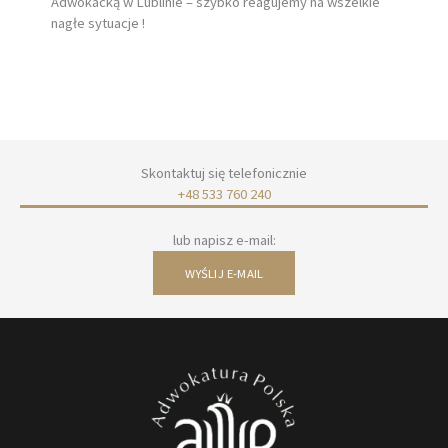
Adwokacką w Lublinie – szybko reagujemy na wszelkie
nagłe sytuacje !
Skontaktuj się telefonicznie
+48 533 760 240
lub napisz e-mail:
WYŚLIJ E-MAIL