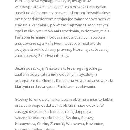
Każda sprawa wymaga należytej uwagi oraz
wieloaspektowej analizy dlatego Adwokat Martynian
Jasek udziela pomocy prawnej Klientom indywidualnym
oraz przedsiębiorcom przyjmując zainteresowanych w
siedzibie kancelarii, po wcześniejszym telefonicznym
bądź mailowym umówieniu spotkania, w dogodnym dla
Państwa terminie. Podczas indywidualnych spotkań
analizowane są z Państwem wszelkie możliwie do
podjęcia środki ochrony prawnej, które najskuteczniej
zabezpieczą Państwa interesy.
Jeżeli poszukują Państwo skutecznego i godnego
zaufania adwokata z indywidualnym i życzliwym
podejściem do Klienta, Kancelaria Adwokacka Adwokata
Martyniana Jaska spełni Państwa oczekiwania.
Główny teren działania kancelarii obejmuje miasto Lublin
oraz całe województwo lubelskie i mazowieckie. W
zasięgu działalności kancelarii znajdują się w
szczególności miasta Lublin, Świdnik, Puławy,
Krasnystaw, Chełm, Zamość, Warszawa, Kozienice,
Radom, Siedlce, Płock.