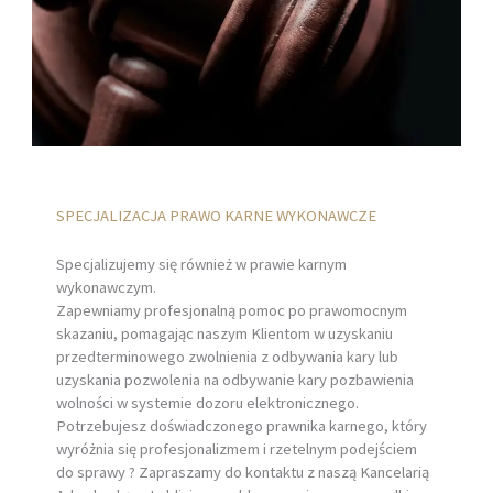
SPECJALIZACJA PRAWO KARNE WYKONAWCZE
Specjalizujemy się również w prawie karnym
wykonawczym.
Zapewniamy profesjonalną pomoc po prawomocnym
skazaniu, pomagając naszym Klientom w uzyskaniu
przedterminowego zwolnienia z odbywania kary lub
uzyskania pozwolenia na odbywanie kary pozbawienia
wolności w systemie dozoru elektronicznego.
Potrzebujesz doświadczonego prawnika karnego, który
wyróżnia się profesjonalizmem i rzetelnym podejściem
do sprawy ? Zapraszamy do kontaktu z naszą Kancelarią