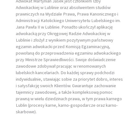
Adwokat Martynian Jasek jest członkiem Izby
Adwokackiej w Lublinie oraz absolwentem studiów
prawniczych na Wydziale Prawa, Prawa Kanonicznego i
Administracji Katolickiego Uniwersytetu Lubelskiego im.
Jana Pawła II w Lublinie. Ponadto ukończył aplikację
adwokacką przy Okręgowej Radzie Adwokackiej w
Lublinie i złożył z wynikiem pozytywnym państwowy
egzamin adwokacki przed Komisją Egzaminacyjną,
powołaną do przeprowadzenia egzaminu adwokackiego
przy Ministrze Sprawiedliwości. Swoje doświadczenie
zawodowe zdobywał pracując w renomowanych
lubelskich kancelariach. Do każdej sprawy podchodzi
indywidualnie, stawiając sobie za priorytet dobro, interes
i satysfakcję swoich Klientów. Gwarantuje zachowanie
tajemnicy zawodowej, a także kompleksową pomoc
prawną w wielu dziedzinach prawa, w tym prawa karnego
Lublin (procesy karne, karno-gospodarcze oraz karno-
skarbowe).