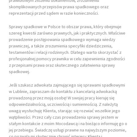
prawidłowym złożeniu dokumentów, zrozumieniu
skomplikowanych przepisów prawa spadkowego oraz
reprezentacji przed sądem w razie konieczności.
Sprawy spadkowe w Polsce to obszar prawa, który obejmuje
szereg kwestii zarówno prawnych, jak i praktycznych. Właściwe
prowadzenie postępowania spadkowego wymaga wiedzy
prawniczej, a także zrozumienia specyfiki dziedziczenia,
testamentów i relacji rodzinnych. Dlatego warto skorzystać z
profesjonalnej pomocy prawnika w celu zapewnienia zgodności
z przepisami prawa oraz skutecznego załatwienia sprawy
spadkowej.
Jeśli szukasz adwokata zajmującego się sprawami spadkowymi
w Lublinie, zapraszam do kontaktu z kancelarią adwokacką
prowadzoną przez moją osobę! W swojej pracy kieruję się
odpowiedzialnością, uczciwością i sumiennością. Z należytą
uwagą wysłuchuję Klienta, starając się rozwiać wszelkie jego
wątpliwości. Przez cały czas prowadzenia sprawy jestem w
stałym kontakcie z moim Mocodawcą i na bieżąco informuję go o
jej przebiegu. Świadczę usługi prawne na najwyższym poziomie,
co pozwala mi skutecznie chronić interesy Klienta i