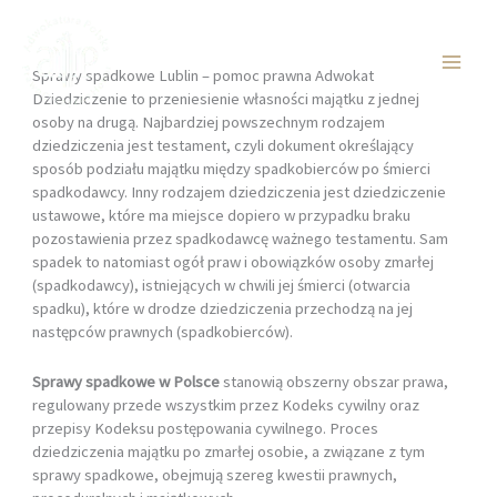
Przejdź
do
treści
Sprawy spadkowe Lublin – pomoc prawna Adwokat
Dziedziczenie to przeniesienie własności majątku z jednej
osoby na drugą. Najbardziej powszechnym rodzajem
dziedziczenia jest testament, czyli dokument określający
sposób podziału majątku między spadkobierców po śmierci
spadkodawcy. Inny rodzajem dziedziczenia jest dziedziczenie
ustawowe, które ma miejsce dopiero w przypadku braku
pozostawienia przez spadkodawcę ważnego testamentu. Sam
spadek to natomiast ogół praw i obowiązków osoby zmarłej
(spadkodawcy), istniejących w chwili jej śmierci (otwarcia
spadku), które w drodze dziedziczenia przechodzą na jej
następców prawnych (spadkobierców).
Sprawy spadkowe w Polsce
stanowią obszerny obszar prawa,
regulowany przede wszystkim przez Kodeks cywilny oraz
przepisy Kodeksu postępowania cywilnego. Proces
dziedziczenia majątku po zmarłej osobie, a związane z tym
sprawy spadkowe, obejmują szereg kwestii prawnych,