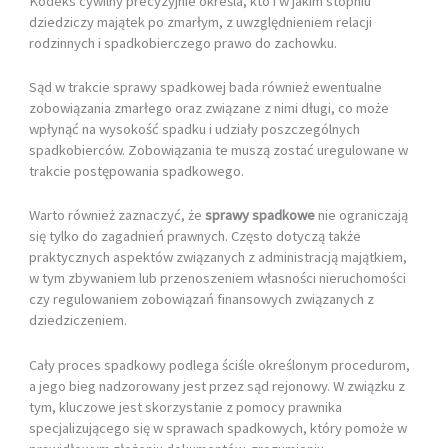
Kodeks cywilny precyzyjnie określa, kto i w jakim stopniu
dziedziczy majątek po zmarłym, z uwzględnieniem relacji
rodzinnych i spadkobierczego prawo do zachowku.
Sąd w trakcie sprawy spadkowej bada również ewentualne
zobowiązania zmarłego oraz związane z nimi długi, co może
wpłynąć na wysokość spadku i udziały poszczególnych
spadkobierców. Zobowiązania te muszą zostać uregulowane w
trakcie postępowania spadkowego.
Warto również zaznaczyć, że
sprawy spadkowe
nie ograniczają
się tylko do zagadnień prawnych. Często dotyczą także
praktycznych aspektów związanych z administracją majątkiem,
w tym zbywaniem lub przenoszeniem własności nieruchomości
czy regulowaniem zobowiązań finansowych związanych z
dziedziczeniem.
Cały proces spadkowy podlega ściśle określonym procedurom,
a jego bieg nadzorowany jest przez sąd rejonowy. W związku z
tym, kluczowe jest skorzystanie z pomocy prawnika
specjalizującego się w sprawach spadkowych, który pomoże w