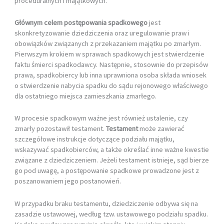
proceduralnych i majątkowych.
Głównym celem postępowania spadkowego
jest
skonkretyzowanie dziedziczenia oraz uregulowanie praw i
obowiązków związanych z przekazaniem majątku po zmarłym.
Pierwszym krokiem w sprawach spadkowych jest stwierdzenie
faktu śmierci spadkodawcy. Następnie, stosownie do przepisów
prawa, spadkobiercy lub inna uprawniona osoba składa wniosek
o stwierdzenie nabycia spadku do sądu rejonowego właściwego
dla ostatniego miejsca zamieszkania zmarłego.
W procesie spadkowym ważne jest również ustalenie, czy
zmarły pozostawił testament.
Testament
może zawierać
szczegółowe instrukcje dotyczące podziału majątku,
wskazywać spadkobierców, a także określać inne ważne kwestie
związane z dziedziczeniem. Jeżeli testament istnieje, sąd bierze
go pod uwagę, a postępowanie spadkowe prowadzone jest z
poszanowaniem jego postanowień.
W przypadku braku testamentu, dziedziczenie odbywa się na
zasadzie ustawowej, według tzw. ustawowego podziału spadku.