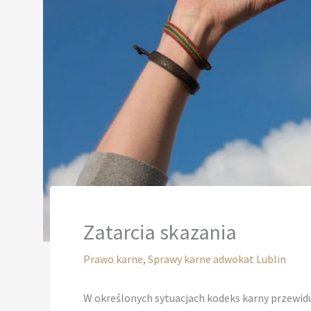
Zatarcia skazania
Prawo karne
,
Sprawy karne adwokat Lublin
W określonych sytuacjach kodeks karny przewidu