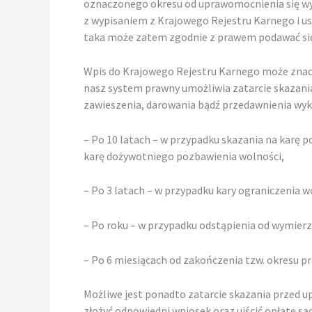
oznaczonego okresu od uprawomocnienia się wyr
z wypisaniem z Krajowego Rejestru Karnego i u
taka może zatem zgodnie z prawem podawać się
Wpis do Krajowego Rejestru Karnego może znacz
nasz system prawny umożliwia zatarcie skazania
zawieszenia, darowania bądź przedawnienia wyko
– Po 10 latach – w przypadku skazania na karę p
karę dożywotniego pozbawienia wolności,
– Po 3 latach – w przypadku kary ograniczenia w
– Po roku – w przypadku odstąpienia od wymierz
– Po 6 miesiącach od zakończenia tzw. okresu p
Możliwe jest ponadto zatarcie skazania przed 
złożyć odpowiedni wniosek oraz uiścić opłatę są