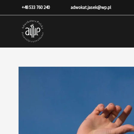
Przejdź
+48 533 760 240
adwokat.jasek@wp.pl
do
treści