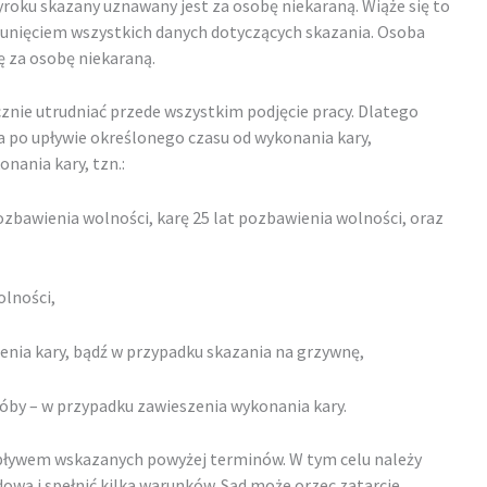
oku skazany uznawany jest za osobę niekaraną. Wiąże się to
sunięciem wszystkich danych dotyczących skazania. Osoba
 za osobę niekaraną.
nie utrudniać przede wszystkim podjęcie pracy. Dlatego
 po upływie określonego czasu od wykonania kary,
nania kary, tzn.:
ozbawienia wolności, karę 25 lat pozbawienia wolności, oraz
olności,
enia kary, bądź w przypadku skazania na grzywnę,
róby – w przypadku zawieszenia wykonania kary.
upływem wskazanych powyżej terminów. W tym celu należy
dową i spełnić kilka warunków. Sąd może orzec zatarcie