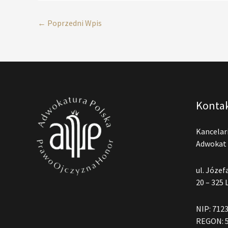
←
Poprzedni Wpis
Konta
Kancelar
Adwokat 
ul. Józef
20 – 325 
NIP: 712
REGON: 