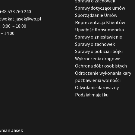
Sprawa o zachowek
Sprawy dotyczące umów
+48 533 760 240
Sporządzanie Umów
dwokat.jasek@wp.pl
Reprezentacja Klientów
: 8:00 – 18:00
Upadłość Konsumencka
 – 14.00
Sprawy o zniesławienie
Sprawy o zachowek
Sprawy o pobicia i bójki
Wykroczenia drogowe
Ochrona dóbr osobistych
Odroczenie wykonania kary
pozbawienia wolności
Odwołanie darowizny
Podział majątku
ynian Jasek