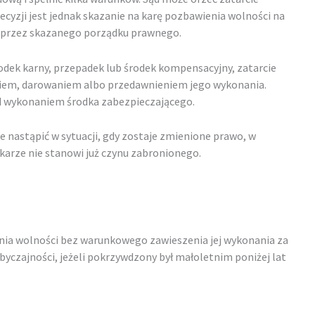
decyzji jest jednak skazanie na karę pozbawienia wolności na
ie przez skazanego porządku prawnego.
rodek karny, przepadek lub środek kompensacyjny, zatarcie
niem, darowaniem albo przedawnieniem jego wykonania.
ed wykonaniem środka zabezpieczającego.
e nastąpić w sytuacji, gdy zostaje zmienione prawo, w
karze nie stanowi już czynu zabronionego.
enia wolności bez warunkowego zawieszenia jej wykonania za
byczajności, jeżeli pokrzywdzony był małoletnim poniżej lat