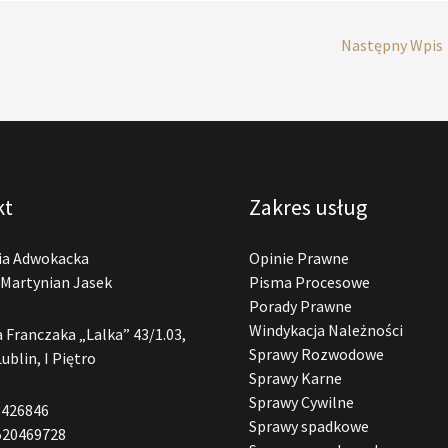
Następny Wpis
kt
Zakres usług
ia Adwokacka
Opinie Prawne
Martynian Jasek
Pisma Procesowe
Porady Prawne
Windykacja Należności
a Franczaka „Lalka” 43/1.03,
Sprawy Rozwodowe
Lublin, I Piętro
Sprawy Karne
Sprawy Cywilne
3426846
Sprawy spadkowe
520469728