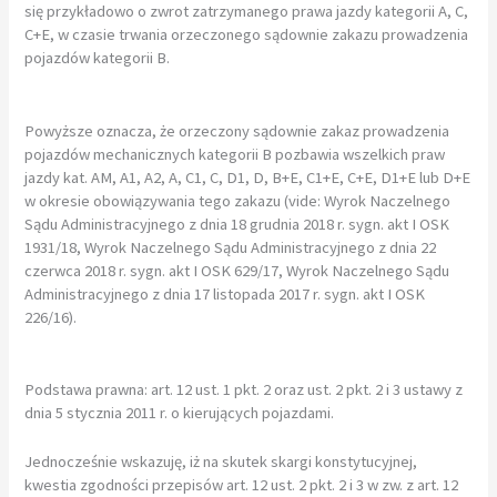
się przykładowo o zwrot zatrzymanego prawa jazdy kategorii A, C,
C+E, w czasie trwania orzeczonego sądownie zakazu prowadzenia
pojazdów kategorii B.
Powyższe oznacza, że orzeczony sądownie zakaz prowadzenia
pojazdów mechanicznych kategorii B pozbawia wszelkich praw
jazdy kat. AM, A1, A2, A, C1, C, D1, D, B+E, C1+E, C+E, D1+E lub D+E
w okresie obowiązywania tego zakazu (vide: Wyrok Naczelnego
Sądu Administracyjnego z dnia 18 grudnia 2018 r. sygn. akt I OSK
1931/18, Wyrok Naczelnego Sądu Administracyjnego z dnia 22
czerwca 2018 r. sygn. akt I OSK 629/17, Wyrok Naczelnego Sądu
Administracyjnego z dnia 17 listopada 2017 r. sygn. akt I OSK
226/16).
Podstawa prawna: art. 12 ust. 1 pkt. 2 oraz ust. 2 pkt. 2 i 3 ustawy z
dnia 5 stycznia 2011 r. o kierujących pojazdami.
Jednocześnie wskazuję, iż na skutek skargi konstytucyjnej,
kwestia zgodności przepisów art. 12 ust. 2 pkt. 2 i 3 w zw. z art. 12