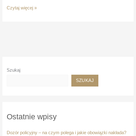
Ochrona
Czytaj więcej »
praw
dziecka
w
sytuacjach
kryzysowych:
interwencja
sądowa
i
opieka
Szukaj
prawna
w
SZUKAJ
Polsce
Ostatnie wpisy
Dozór policyjny – na czym polega i jakie obowiązki nakłada?