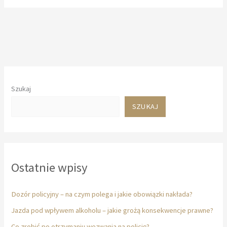
policję
–
czego
funkcjonariusz
nie
musi
Ci
mówić,
Szukaj
a
co
SZUKAJ
powinien?
Ostatnie wpisy
Dozór policyjny – na czym polega i jakie obowiązki nakłada?
Jazda pod wpływem alkoholu – jakie grożą konsekwencje prawne?
Co zrobić po otrzymaniu wezwania na policję?