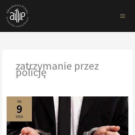
Przejdź
do
treści
zatrzymanie przez
policję
sty
9
2026