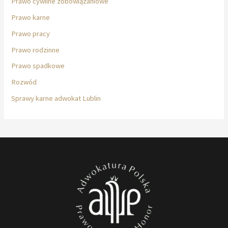
Prawo cywilne zobowiązaniowe
Prawo karne
Prawo pracy
Prawo rodzinne
Prawo spadkowe
Rozwód
Sprawy karne adwokat Lublin