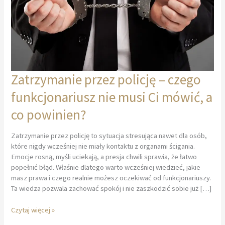
Zatrzymanie przez policję – czego
funkcjonariusz nie musi Ci mówić, a
co powinien?
Zatrzymanie przez policję to sytuacja stresująca nawet dla osób,
które nigdy wcześniej nie miały kontaktu z organami ścigania.
Emocje rosną, myśli uciekają, a presja chwili sprawia, że łatwo
popełnić błąd. Właśnie dlatego warto wcześniej wiedzieć, jakie
masz prawa i czego realnie możesz oczekiwać od funkcjonariuszy.
Ta wiedza pozwala zachować spokój i nie zaszkodzić sobie już […]
Zatrzymanie
Czytaj więcej »
przez