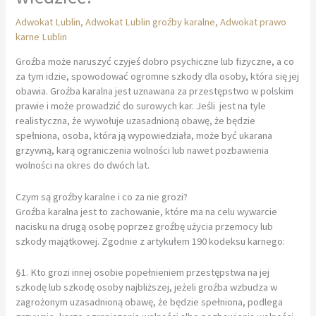
Adwokat Lublin
,
Adwokat Lublin groźby karalne
,
Adwokat prawo
karne Lublin
Groźba może naruszyć czyjeś dobro psychiczne lub fizyczne, a co
za tym idzie, spowodować ogromne szkody dla osoby, która się jej
obawia. Groźba karalna jest uznawana za przestępstwo w polskim
prawie i może prowadzić do surowych kar. Jeśli jest na tyle
realistyczna, że wywołuje uzasadnioną obawę, że będzie
spełniona, osoba, która ją wypowiedziała, może być ukarana
grzywną, karą ograniczenia wolności lub nawet pozbawienia
wolności na okres do dwóch lat.
Czym są groźby karalne i co za nie grozi?
Groźba karalna jest to zachowanie, które ma na celu wywarcie
nacisku na drugą osobę poprzez groźbę użycia przemocy lub
szkody majątkowej. Zgodnie z artykułem 190 kodeksu karnego:
§1. Kto grozi innej osobie popełnieniem przestępstwa na jej
szkodę lub szkodę osoby najbliższej, jeżeli groźba wzbudza w
zagrożonym uzasadnioną obawę, że będzie spełniona, podlega