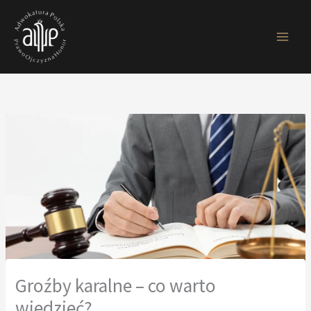
Przejdź
do
treści
Groźby karalne – co warto
wiedzieć?