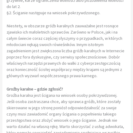
grzywnie, karze ograniczenia wolności albo pozbawienia wolności
do lat 2.
§2. Ściganie następuje na wniosek pokrzywdzonego.
Niestety, w obszarze gróźb karalnych zauważalne jest rosnące
zjawisko ich małoletnich sprawców. Zarówno w Polsce, jak i na
całym świecie coraz częściej słyszymy o przypadkach, w których
młodociani nękają swoich rówieśników. Innym istotnym
zagadnieniem jest zwiększona liczba gróźb karalnych w Internecie
poprzez fora dyskusyjne, czy serwisy społecznościowe. Dobór
właściwych narzędzi prawnych do walki z cyberprzestępczością
oraz konieczność ścisłej współpracy między krajami są jednymi z
głównych wyzwań współczesnego prawa karnego.
Groźby karalne – gdzie zgłosić?
Groźba karalna jest ścigana na wniosek osoby pokrzywdzonej.
Jeśli osoba zastraszana chce, aby sprawca gróźb, które zostały
skierowane w jego stronę poniósł odpowiedzialność za swoje
czyny musi zawiadomić organy ścigania o popełnieniu takiego
przestępstwa oraz złożyć wniosek o jego ściganie. Jednak nie
warto działać na własną rękę. Warto skorzystać z usług adwokata,
który pomoże sporządzić zawiadomienie spełniające wszystkie