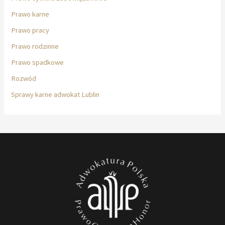
Prawo karne
Prawo pracy
Prawo rodzinne
Prawo spadkowe
Rozwód
Sprawy karne adwokat Lublin