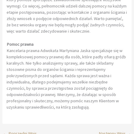
wymogi. Co więcej, pełnomocnik udzieli dalszej pomocy na każdym
etapie postępowania, pozostając w kontakcie z organami ścigania i
złoży wniosek o podjęcie odpowiednich działań. Warto pamiętać,
że bez wniosku organy nie będą mogły podjąć żadnych czynności,
więc warto działać zdecydowanie i skutecznie.
Pomoc prawna
Kancelaria prawna Adwokata Martyniana Jaska specjalizuje się w
kompleksowej pomocy prawnej dla osób, które padły ofiarą gróźb
karalnych. Nie tylko analizujemy sprawy, ale także składamy
stosowne pisma do organów ścigania i reprezentujemy
pokrzywdzonych przed sądami. Każda sprawa jest ważna i
indywidualna, dlatego podejmujemy wszelkie niezbędne
czynności, by sprawca przestępstwa został pociągnięty do
odpowiedzialności prawnej. Wierzymy, że działając w sposób
profesjonalny i skuteczny, możemy pomóc naszym Klientom w
uzyskaniu sprawiedliwości, na którą zasługują.
←
Poprzedni Wpis
Następny Wpis
→