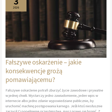
3
2026
Fałszywe oskarżenie – jakie
konsekwencje grożą
pomawiającemu?
Fałszywe oskarżenie potrafi zburzyć życie zawodowe i prywatne
w jednej chwili. Wystarczy jedno zawiadomienie, jeden wpis w
internecie albo jedno zdanie wypowiedziane publicznie, by
uruchomić machinę postępowania karnego. Jeśli ktoś niesłusznie
zarzucił Ci popełnienie przestępstwa, masz prawo się bronić. Z