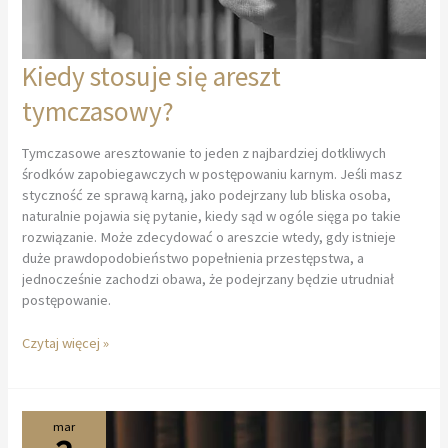
Kiedy stosuje się areszt
tymczasowy?
Tymczasowe aresztowanie to jeden z najbardziej dotkliwych
środków zapobiegawczych w postępowaniu karnym. Jeśli masz
styczność ze sprawą karną, jako podejrzany lub bliska osoba,
naturalnie pojawia się pytanie, kiedy sąd w ogóle sięga po takie
rozwiązanie. Może zdecydować o areszcie wtedy, gdy istnieje
duże prawdopodobieństwo popełnienia przestępstwa, a
jednocześnie zachodzi obawa, że podejrzany będzie utrudniał
postępowanie.
Kiedy
Czytaj więcej »
stosuje
się
areszt
tymczasowy?
mar