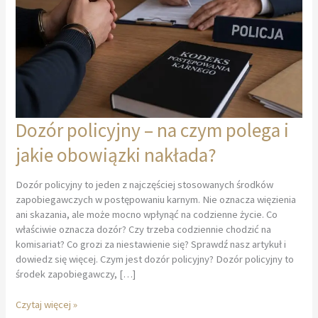
Dozór policyjny – na czym polega i
jakie obowiązki nakłada?
Dozór policyjny to jeden z najczęściej stosowanych środków
zapobiegawczych w postępowaniu karnym. Nie oznacza więzienia
ani skazania, ale może mocno wpłynąć na codzienne życie. Co
właściwie oznacza dozór? Czy trzeba codziennie chodzić na
komisariat? Co grozi za niestawienie się? Sprawdź nasz artykuł i
dowiedz się więcej. Czym jest dozór policyjny? Dozór policyjny to
środek zapobiegawczy, […]
Dozór
Czytaj więcej »