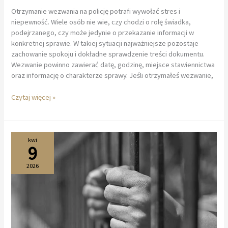
Otrzymanie wezwania na policję potrafi wywołać stres i
niepewność. Wiele osób nie wie, czy chodzi o rolę świadka,
podejrzanego, czy może jedynie o przekazanie informacji w
konkretnej sprawie. W takiej sytuacji najważniejsze pozostaje
zachowanie spokoju i dokładne sprawdzenie treści dokumentu.
Wezwanie powinno zawierać datę, godzinę, miejsce stawiennictwa
oraz informację o charakterze sprawy. Jeśli otrzymałeś wezwanie,
Co
Czytaj więcej »
zrobić
po
otrzymaniu
wezwania
kwi
9
na
policję?
2026