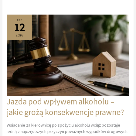
policyjny
–
na
czym
cze
12
polega
i
2026
jakie
obowiązki
nakłada?
Jazda pod wpływem alkoholu –
jakie grożą konsekwencje prawne?
Wsiadanie za kierownicę po spożyciu alkoholu wciąż pozostaje
jedną z najczęstszych przyczyn poważnych wypadków drogowych.