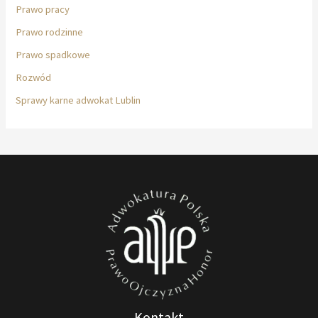
Prawo pracy
Prawo rodzinne
Prawo spadkowe
Rozwód
Sprawy karne adwokat Lublin
Kontakt