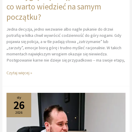
co warto wiedzieć na samym
początku?
Jedna decyzja, jedno wezwanie albo nagłe pukanie do drzwi
potrafią w kilka chwil wywrócić codzienność do góry nogami. Gdy
pojawia się policja, a w tle padają słowa „zatrzymanie” lub
„zarzuty”, emocje biorą górę i trudno myśleć racjonalnie. W takich
momentach największym wrogiem okazuje się niewiedza.
Postępowanie karne nie dzieje się przypadkowo – ma swoje etapy,
Jak
Czytaj więcej »
wygląda
postępowanie
karne
–
sty
26
co
warto
2026
wiedzieć
na
samym