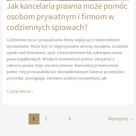
Jak kancelaria prawna może pomóc
osobom prywatnym i firmom w
codziennych sprawach?
Codzienne życie i prowadzenie firmy wiążą się z różnorodnymi
wyzwaniami. Może być to negocjowanie umowy wynajmu, ustalanie
opieki nad dzieckiem, spór z kontrahentem lub zabezpieczenie
praw majątkowych. W takich momentach pomoc eksperta z
zakresu prawa staje się nieoceniona. Kancelaria prawna może
pełnić rolę przewodnika po skomplikowanym świecie przepisów i
procedur, pomagając zarówno osobom prywatnym, jak
Jak
Czytaj więcej »
kancelaria
prawna
może
pomóc
1
2
…
6
Następny
→
osobom
prywatnym
i