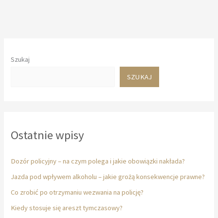
firmom
w
codziennych
sprawach?
Szukaj
SZUKAJ
Ostatnie wpisy
Dozór policyjny – na czym polega i jakie obowiązki nakłada?
Jazda pod wpływem alkoholu – jakie grożą konsekwencje prawne?
Co zrobić po otrzymaniu wezwania na policję?
Kiedy stosuje się areszt tymczasowy?