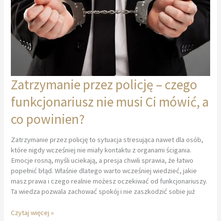
Zatrzymanie przez policję – czego
funkcjonariusz nie musi Ci mówić, a
co powinien?
Zatrzymanie przez policję to sytuacja stresująca nawet dla osób,
które nigdy wcześniej nie miały kontaktu z organami ścigania.
Emocje rosną, myśli uciekają, a presja chwili sprawia, że łatwo
popełnić błąd. Właśnie dlatego warto wcześniej wiedzieć, jakie
masz prawa i czego realnie możesz oczekiwać od funkcjonariuszy.
Ta wiedza pozwala zachować spokój i nie zaszkodzić sobie już
Zatrzymanie
Czytaj więcej »